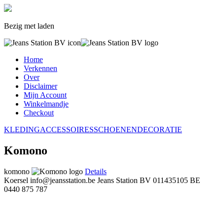
Bezig met laden
Home
Verkennen
Over
Disclaimer
Mijn Account
Winkelmandje
Checkout
KLEDING
ACCESSOIRES
SCHOENEN
DECORATIE
Komono
komono
Details
Koersel
info@jeansstation.be
Jeans Station BV
011435105
BE
0440 875 787