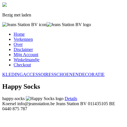
Bezig met laden
Home
Verkennen
Over
Disclaimer
Mijn Account
Winkelmandje
Checkout
KLEDING
ACCESSOIRES
SCHOENEN
DECORATIE
Happy Socks
happy-socks
Details
Koersel
info@jeansstation.be
Jeans Station BV
011435105
BE
0440 875 787