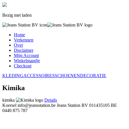
Bezig met laden
Home
Verkennen
Over
Disclaimer
Mijn Account
Winkelmandje
Checkout
KLEDING
ACCESSOIRES
SCHOENEN
DECORATIE
Kimika
kimika
Details
Koersel
info@jeansstation.be
Jeans Station BV
011435105
BE
0440 875 787